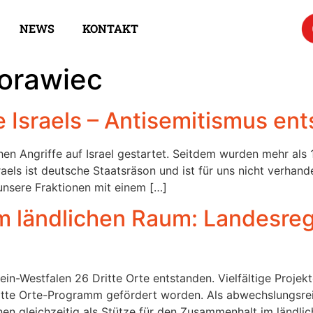
NEWS
KONTAKT
orawiec
te Israels – Antisemitismus e
hen Angriffe auf Israel gestartet. Seitdem wurden mehr als 
aels ist deutsche Staatsräson und ist für uns nicht verhand
 unsere Fraktionen mit einem […]
im ländlichen Raum: Landesreg
hein-Westfalen 26 Dritte Orte entstanden. Vielfältige Projek
itte Orte-Programm gefördert worden. Als abwechslungsre
nen gleichzeitig als Stütze für den Zusammenhalt im ländli