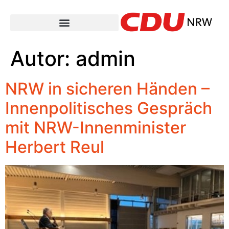
Autor:
admin
NRW in sicheren Händen –
Innenpolitisches Gespräch
mit NRW-Innenminister
Herbert Reul